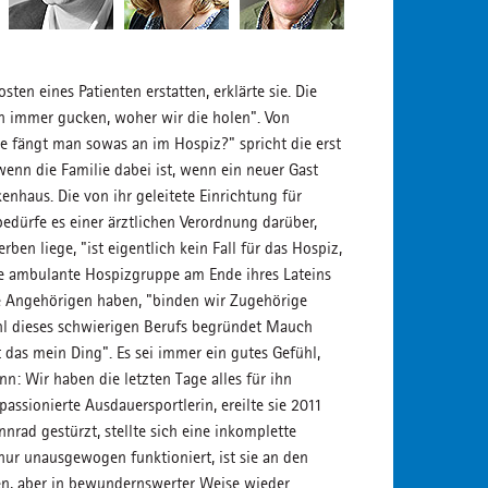
en eines Patienten erstatten, erklärte sie. Die
n immer gucken, woher wir die holen". Von
e fängt man sowas an im Hospiz?" spricht die erst
wenn die Familie dabei ist, wenn ein neuer Gast
haus. Die von ihr geleitete Einrichtung für
 bedürfe es einer ärztlichen Verordnung darüber,
en liege, "ist eigentlich kein Fall für das Hospiz,
e ambulante Hospizgruppe am Ende ihres Lateins
eine Angehörigen haben, "binden wir Zugehörige
hl dieses schwierigen Berufs begründet Mauch
 das mein Ding". Es sei immer ein gutes Gefühl,
: Wir haben die letzten Tage alles für ihn
 passionierte Ausdauersportlerin, ereilte sie 2011
nrad gestürzt, stellte sich eine inkomplette
nur unausgewogen funktioniert, ist sie an den
en, aber in bewundernswerter Weise wieder