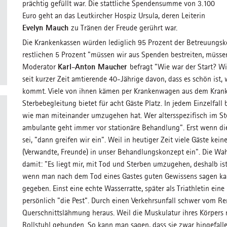
prächtig gefüllt war. Die stattliche Spendensumme von 3.100
Euro geht an das Leutkircher Hospiz Ursula, deren Leiterin
Evelyn Mauch
zu Tränen der Freude gerührt war.
Die Krankenkassen würden lediglich 95 Prozent der Betreuungskost
restlichen 5 Prozent "müssen wir aus Spenden bestreiten, müsse
Karl-Anton Maucher
Moderator
befragt "Wie war der Start? Wi
seit kurzer Zeit amtierende 40-Jährige davon, dass es schön ist, 
kommt. Viele von ihnen kämen per Krankenwagen aus dem Kranken
Sterbebegleitung bietet für acht Gäste Platz. In jedem Einzelfall
wie man miteinander umzugehen hat. Wer altersspezifisch im Sterb
ambulante geht immer vor stationäre Behandlung". Erst wenn di
sei, "dann greifen wir ein". Weil in heutiger Zeit viele Gäste k
(Verwandte, Freunde) in unser Behandlungskonzept ein". Die Wa
damit: "Es liegt mir, mit Tod und Sterben umzugehen, deshalb ist
wenn man nach dem Tod eines Gastes guten Gewissens sagen kann
gegeben. Einst eine echte Wasserratte, später als Triathletin eine
persönlich "die Pest". Durch einen Verkehrsunfall schwer vom Ren
Querschnittslähmung heraus. Weil die Muskulatur ihres Körpers 
Rollstuhl gebunden. So kann man sagen, dass sie zwar hingefall