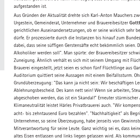
aufgestanden ist.
Aus Gründen der Aktualität drehte sich Karl-Anton Mauchers zw
Gott
Urgestein, Gemeinderat, Unternehmer und Brauereibesitzer
gerichtlichen Auseinandersetzungen, ob er seine wirklich sehr
dürfe. Er prozessierte durch die Instanzen bis hinauf zum Bundes
dabei, dass seine süffigen Gerstensäfte echt bekömmlich seien.
Alkoholiker werden soll". Man spürte: der Brauereibesitzer sch
Zuneigung. Ähnlich verhält es sich mit seinem Umgang mit Flüch
Brauerei eingestellt, jetzt seien es schon fünf Flüchtlinge aus 
Auditorium quittiert seine Aussagen mit einem Beifallssturm. O
Grundüberzeugung: "Das kann ja nicht sein: Wir beschäftigen Le
Ablehnungsbescheid. Des kann nett sein! Wenn sie arbeiten, Steu
abgeschoben werden, das ist ein Skandal!" Erneuter stürmischer 
Klimaneutralität leistet Härles Privatbrauerei auch. "Wir kompen
acht- bis zehntausend Euro bezahlen". "Nachhaltigkeit" als Begri
Unternehmer, so seine Überzeugung, habe jenseits von Gewinnst
Mitverantwortung für seine Leute. Ganz wichtig sei es, dass kei
altes Eisen entlassen und links liegen gelassen wird. Als kommun