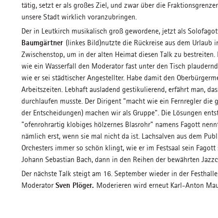
tätig, setzt er als großes Ziel, und zwar über die Fraktionsgre
unsere Stadt wirklich voranzubringen.
Der in Leutkirch musikalisch groß gewordene, jetzt als Solofagot
Baumgärtner
(linkes Bild)
nutzte die Rückreise aus dem Urlaub 
Zwischenstop, um in der alten Heimat diesen Talk zu bestreite
wie ein Wasserfall den Moderator fast unter den Tisch plaudernd, 
wie er sei städtischer Angestellter. Habe damit den Oberbürgerm
Arbeitszeiten. Lebhaft ausladend gestikulierend, erfährt man, das
durchlaufen musste. Der Dirigent "macht wie ein Fernregler die g
der Entscheidungen) machen wir als Gruppe". Die Lösungen ents
"ofenrohrartig klobiges hölzernes Blasrohr" namens Fagott nenn
nämlich erst, wenn sie mal nicht da ist. Lachsalven aus dem Publ
Orchesters immer so schön klingt, wie er im Festsaal sein Fagott
Johann Sebastian Bach, dann in den Reihen der bewährten Jazz
Der nächste Talk steigt am 16. September wieder in der Festhalle.
Sven Plöger.
Moderator
Moderieren wird erneut Karl-Anton Mau