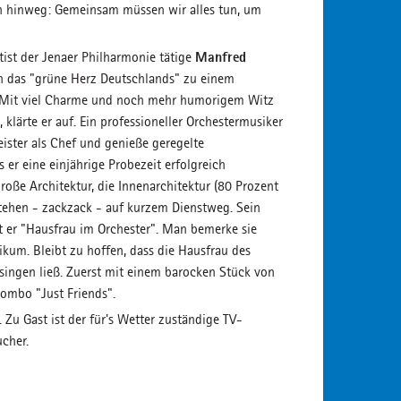
nzen hinweg: Gemeinsam müssen wir alles tun, um
Manfred
tist der Jenaer Philharmonie tätige
in das "grüne Herz Deutschlands" zu einem
n. Mit viel Charme und noch mehr humorigem Witz
klärte er auf. Ein professioneller Orchestermusiker
eister als Chef und genieße geregelte
s er eine einjährige Probezeit erfolgreich
roße Architektur, die Innenarchitektur (80 Prozent
tehen - zackzack - auf kurzem Dienstweg. Sein
t er "Hausfrau im Orchester". Man bemerke sie
ikum. Bleibt zu hoffen, dass die Hausfrau des
 singen ließ. Zuerst mit einem barocken Stück von
combo "Just Friends".
 Zu Gast ist der für's Wetter zuständige TV-
cher.