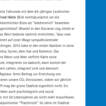
eite Talkrunde mit dem 64-jährigen Leutkircher
fried Härle
(Bild rechts)
zunächst um die
 bekömmlichen Biere als "bekömmlich" bewerben
gerichtshof. Obwohl er den Kürzeren zog, bleibt er
 Das Wort bedeute nämlich mitnichten, "dass man
wimmt auf einer Woge sympathisierender
tlingen. 2015 habe er den ersten Gambier in seine
Gambia, Syrien, dem Irak und Kamerun. Das
hne Wenn und Aber verficht Härle seine
ute, integrieren sie dadurch, dann kommt der
ern zahlen, integriert sind und dennoch
Applaus. Ihren Beitrag zur Erreichung von
sieren unsere CO
-Emissionen, indem wir jährlich
2
ff mag der grüne Stadtrat eigentlich nicht. Ein
reben auch psychologisch und sozial
ner mit 50 Lebensjahren als nicht mehr brauchbares
alpolitischer "Platzhirsch" 30 Jahre im Stadtrat