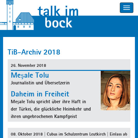
Toggle
navigatio
TiB-Archiv 2018
26. November 2018
Meşale Tolu
Journalistin und Übersetzerin
Daheim in Freiheit
Meşale Tolu spricht über ihre Haft in
der Türkei, die glückliche Heimkehr und
ihren ungebrochenen Kampfgeist
08. Oktober 2018 | Cubus im Schulzentrum Leutkirch | Einlass ab