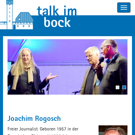
Toggle
navigatio
1
2
Joachim Rogosch
Freier Journalist. Geboren 1957 in der