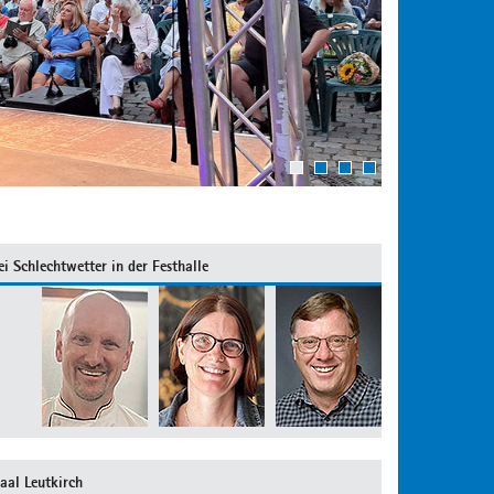
1
2
3
4
 Schlechtwetter in der Festhalle
aal Leutkirch