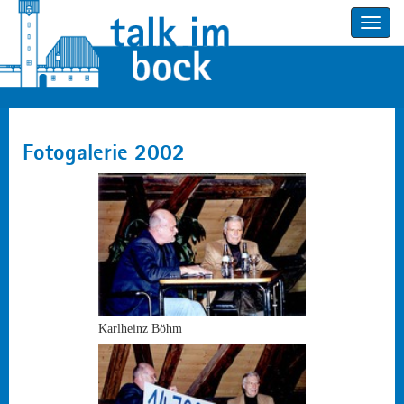
Toggle
navigatio
Fotogalerie 2002
Karlheinz Böhm