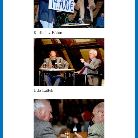
Karlheinz Böhm
Udo Lattek