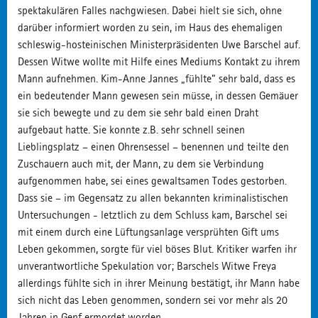
spektakulären Falles nachgwiesen. Dabei hielt sie sich, ohne
darüber informiert worden zu sein, im Haus des ehemaligen
schleswig-hosteinischen Ministerpräsidenten Uwe Barschel auf.
Dessen Witwe wollte mit Hilfe eines Mediums Kontakt zu ihrem
Mann aufnehmen. Kim-Anne Jannes „fühlte“ sehr bald, dass es
ein bedeutender Mann gewesen sein müsse, in dessen Gemäuer
sie sich bewegte und zu dem sie sehr bald einen Draht
aufgebaut hatte. Sie konnte z.B. sehr schnell seinen
Lieblingsplatz – einen Ohrensessel – benennen und teilte den
Zuschauern auch mit, der Mann, zu dem sie Verbindung
aufgenommen habe, sei eines gewaltsamen Todes gestorben.
Dass sie – im Gegensatz zu allen bekannten kriminalistischen
Untersuchungen - letztlich zu dem Schluss kam, Barschel sei
mit einem durch eine Lüftungsanlage versprühten Gift ums
Leben gekommen, sorgte für viel böses Blut. Kritiker warfen ihr
unverantwortliche Spekulation vor; Barschels Witwe Freya
allerdings fühlte sich in ihrer Meinung bestätigt, ihr Mann habe
sich nicht das Leben genommen, sondern sei vor mehr als 20
Jahren in Genf ermordet worden.