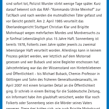
sind sofort tot, Polizist Wurster stirbt wenige Tage später. Kurz
darauf bekennt sich das RAF-"Kommando Ulrike Meinhof" zur
Tat.Nach und nach werden die mutmaßlichen Täter gefasst und
vor Gericht gestellt. Am 2. April 1985 verurteilt das
Oberlandesgericht Stuttgart Christian Klar und Brigitte
Mohnhaupt wegen mehrfachen Mordes und Mordversuchs zu
je fünfmal Lebenslänglich plus 15 Jahre Haft. Sonnenberg ist
bereits 1978, Folkerts zwei Jahre später jeweils zu zweimal
lebenslanger Haft verurteilt worden. Allerdings kann in keinem
Prozess geklärt werden, wer letztlich auf dem Motorrad
gesessen und wer Buback und seine Begleiter erschossen hat.
Jahrzehntelang war das der Wissensstand von Hinterbliebenen
und Öffentlichkeit - bis Michael Buback, Chemie-Professor in
Göttingen und Sohn des früheren Generalbundesanwalts, im
April 2007 mit einem brisanten Detail an die Öffentlichkeit
ging. Er schrieb in einem Beitrag für die Süddeutsche Zeitung,
ein Informant habe ihm glaubhaft versichert, weder Klar noch
Folkerts oder Sonnenberg seien die Mörder seines Vaters
gewesen. Diese drei hatten sich, wie auch Brigitte Mohnhaupt,