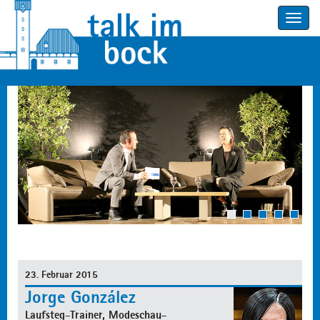
Toggle
navigatio
1
2
3
4
5
23. Februar 2015
Jorge González
Laufsteg-Trainer, Modeschau-