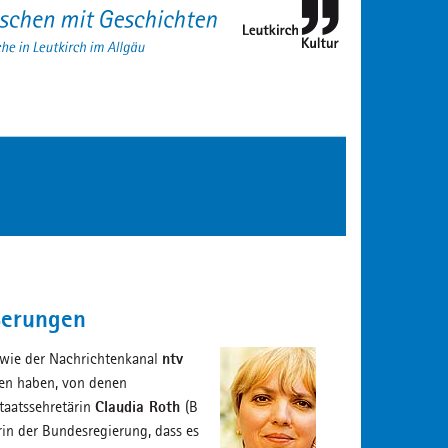
ußerungen
ntv
, wie der Nachrichtenkanal
ben haben, von denen
Claudia Roth
staatssehretärin
(B
rin der Bundesregierung, dass es