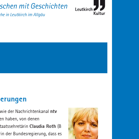
ußerungen
ntv
, wie der Nachrichtenkanal
ben haben, von denen
Claudia Roth
staatssehretärin
(B
rin der Bundesregierung, dass es