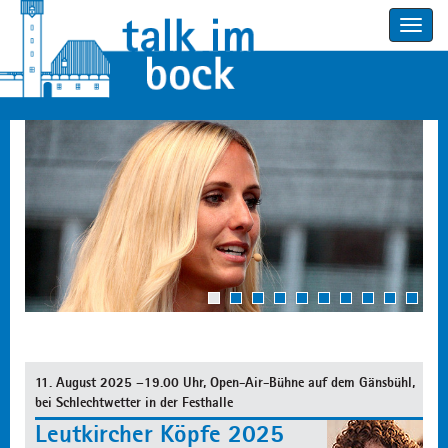
Toggle
navigatio
1
2
3
4
5
6
7
8
9
10
11. August 2025 –19.00 Uhr, Open-Air-Bühne auf dem Gänsbühl,
bei Schlechtwetter in der Festhalle
Leutkircher Köpfe 2025