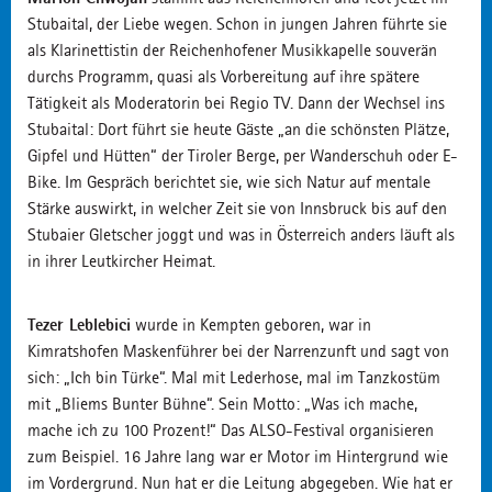
Stubaital, der Liebe wegen. Schon in jungen Jahren führte sie
als Klarinettistin der Reichenhofener Musikkapelle souverän
durchs Programm, quasi als Vorbereitung auf ihre spätere
Tätigkeit als Moderatorin bei Regio TV. Dann der Wechsel ins
Stubaital: Dort führt sie heute Gäste „an die schönsten Plätze,
Gipfel und Hütten“ der Tiroler Berge, per Wanderschuh oder E-
Bike. Im Gespräch berichtet sie, wie sich Natur auf mentale
Stärke auswirkt, in welcher Zeit sie von Innsbruck bis auf den
Stubaier Gletscher joggt und was in Österreich anders läuft als
in ihrer Leutkircher Heimat.
Tezer Leblebici
wurde in Kempten geboren, war in
Kimratshofen Maskenführer bei der Narrenzunft und sagt von
sich: „Ich bin Türke“. Mal mit Lederhose, mal im Tanzkostüm
mit „Bliems Bunter Bühne“. Sein Motto: „Was ich mache,
mache ich zu 100 Prozent!“ Das ALSO-Festival organisieren
zum Beispiel. 16 Jahre lang war er Motor im Hintergrund wie
im Vordergrund. Nun hat er die Leitung abgegeben. Wie hat er