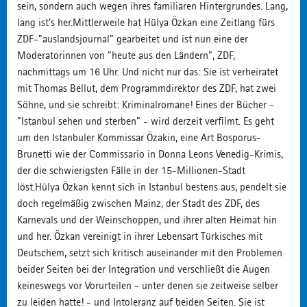
sein, sondern auch wegen ihres familiären Hintergrundes. Lang,
lang ist's her.Mittlerweile hat Hülya Özkan eine Zeitlang fürs
ZDF-"auslandsjournal" gearbeitet und ist nun eine der
Moderatorinnen von "heute aus den Ländern", ZDF,
nachmittags um 16 Uhr. Und nicht nur das: Sie ist verheiratet
mit Thomas Bellut, dem Programmdirektor des ZDF, hat zwei
Söhne, und sie schreibt: Kriminalromane! Eines der Bücher -
"Istanbul sehen und sterben" - wird derzeit verfilmt. Es geht
um den Istanbuler Kommissar Özakin, eine Art Bosporus-
Brunetti wie der Commissario in Donna Leons Venedig-Krimis,
der die schwierigsten Fälle in der 15-Millionen-Stadt
löst.Hülya Özkan kennt sich in Istanbul bestens aus, pendelt sie
doch regelmäßig zwischen Mainz, der Stadt des ZDF, des
Karnevals und der Weinschoppen, und ihrer alten Heimat hin
und her. Özkan vereinigt in ihrer Lebensart Türkisches mit
Deutschem, setzt sich kritisch auseinander mit den Problemen
beider Seiten bei der Integration und verschließt die Augen
keineswegs vor Vorurteilen - unter denen sie zeitweise selber
zu leiden hatte! - und Intoleranz auf beiden Seiten. Sie ist