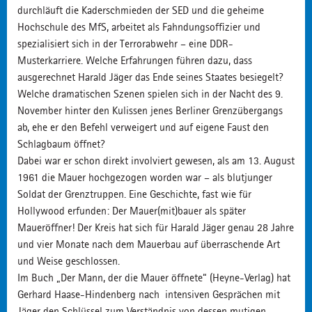
durchläuft die Kaderschmieden der SED und die geheime
Hochschule des MfS, arbeitet als Fahndungsoffizier und
spezialisiert sich in der Terrorabwehr – eine DDR-
Musterkarriere. Welche Erfahrungen führen dazu, dass
ausgerechnet Harald Jäger das Ende seines Staates besiegelt?
Welche dramatischen Szenen spielen sich in der Nacht des 9.
November hinter den Kulissen jenes Berliner Grenzübergangs
ab, ehe er den Befehl verweigert und auf eigene Faust den
Schlagbaum öffnet?
Dabei war er schon direkt involviert gewesen, als am 13. August
1961 die Mauer hochgezogen worden war – als blutjunger
Soldat der Grenztruppen. Eine Geschichte, fast wie für
Hollywood erfunden: Der Mauer(mit)bauer als später
Maueröffner! Der Kreis hat sich für Harald Jäger genau 28 Jahre
und vier Monate nach dem Mauerbau auf überraschende Art
und Weise geschlossen.
Im Buch „Der Mann, der die Mauer öffnete“ (Heyne-Verlag) hat
Gerhard Haase-Hindenberg nach intensiven Gesprächen mit
Jäger den Schlüssel zum Verständnis von dessen mutigen