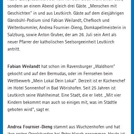
sondern an einem Abend gleich drei Gäste. „Menschen mit
Geschichten“ in und aus Leutkirch. Gäste auf dem diesjährigen
Gänsbühl-Podium sind Fabian Weilandt, Chefkoch und
Weltenbummler, Andrea Fournier-Dieng, Domkapellmeisterin in
Salzburg, sowie Anton Gruber, der am 26. Juli sein Amt als
neuer Pfarrer der katholischen Seelsorgeeinheit Leutkirch
antritt.
Fabian Weilandt
hat schon im Ravensburger „Waldhorn“
gekocht und auf den Bermudas, oder im Fernsehen beim
Wettbewerb „Mein Lokal Dein Lokal". Derzeit ist er Küchenchef
im Hotel Sonnenhof in Bad Wörishofen. Seit 25 Jahren ist
Leutkirch seine Wahlheimat. Eine Stadt, die er liebt. „Mit vier
Kindern bekommt man auch so einiges mit, was im Städtle
geboten wird“, sagt er.
Andrea Fournier-Dieng
stammt aus Wuchzenhofen und hat
ihre ersten Orgelstunden bei Peter Hirsch genommen. Heute ist